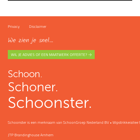
Privacy
Disclaimer
We zien je snel...
WIL JE ADVIES OF EEN MAATWERK OFFERTE?
Schoon.
Schoner.
Schoonster.
Schoonster is een merknaam van SchoonGroep Nederland BV • Wipstrikkeralle
JTP Brandinghouse Arnhem