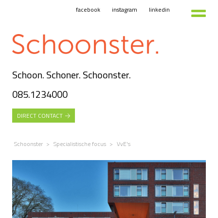
facebook
instagram
linkedin
Schoon. Schoner. Schoonster.
085.1234000
DIRECT CONTACT
Schoonster
>
Specialistische focus
>
VvE's