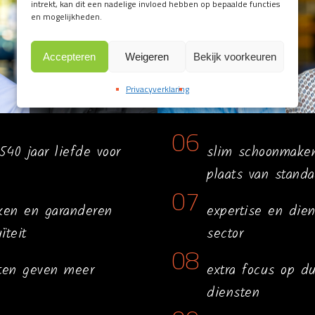
intrekt, kan dit een nadelige invloed hebben op bepaalde functies
en mogelijkheden.
Accepteren
Weigeren
Bekijk voorkeuren
Privacyverklaring
06
40 jaar liefde voor
slim schoonmake
plaats van stand
07
kken en garanderen
expertise en die
ïteit
sector
08
sten geven meer
extra focus op d
diensten