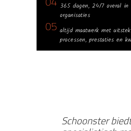
04
365 dagen, 24/7 overal in 
organisaties
05
altijd maatwerk met uitste
processen, prestaties en kwa
Schoonster biedt