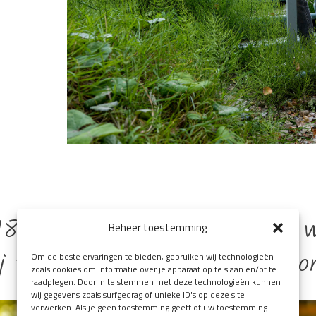
8 regionale partners maken 
Beheer toestemming
ij toonaangevende landelijke or
Om de beste ervaringen te bieden, gebruiken wij technologieën
zoals cookies om informatie over je apparaat op te slaan en/of te
raadplegen. Door in te stemmen met deze technologieën kunnen
wij gegevens zoals surfgedrag of unieke ID's op deze site
verwerken. Als je geen toestemming geeft of uw toestemming