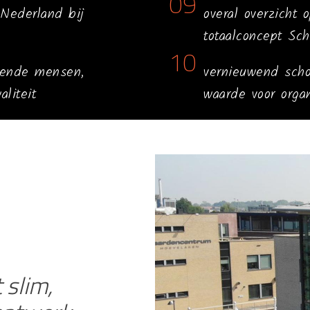
09
Nederland bij
overal overzicht 
totaalconcept Sch
10
kende mensen,
vernieuwend sch
liteit
waarde voor orga
 slim,