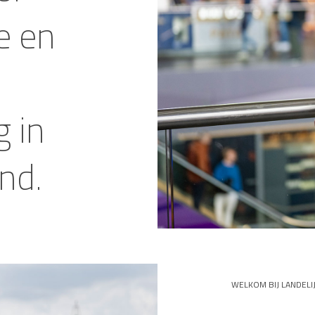
e en
 in
nd.
WELKOM BIJ LANDEL