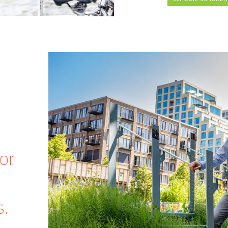
or
s
s.