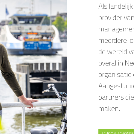
Als landelij
provider van
management
meerdere lo
de wereld 
overal in N
organisatie 
Aangestuurd
partners die
maken.
SCHOON. SCHONER