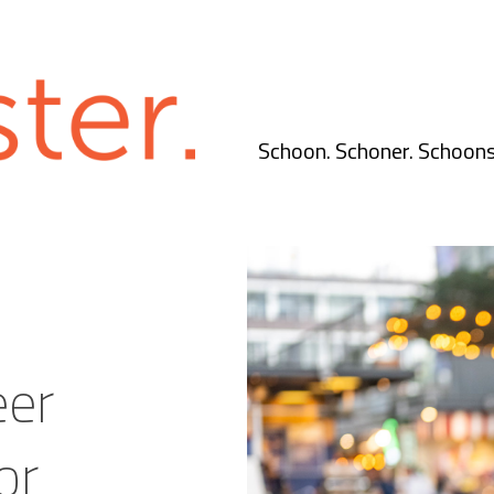
Schoon. Schoner. Schoons
eer
or