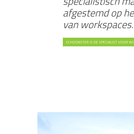
specialistisch m
afgestemd op he
van workspaces.
SCHOONSTER IS DE SPECIALIST VOOR W