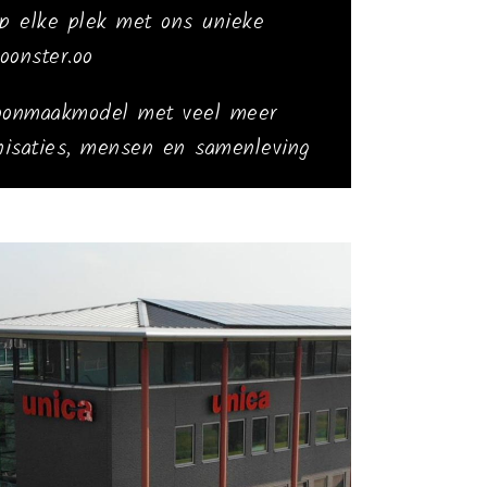
op elke plek met ons unieke
oonster.oo
oonmaakmodel met veel meer
nisaties, mensen en samenleving