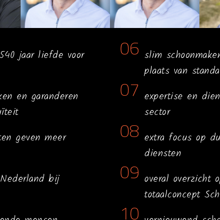
06
40 jaar liefde voor
slim schoonmake
plaats van stand
07
kken en garanderen
expertise en die
ïteit
sector
08
sten geven meer
extra focus op d
diensten
09
Nederland bij
overal overzicht 
totaalconcept Sch
10