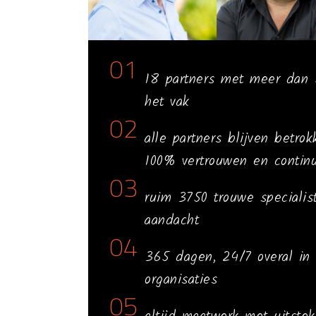
01
18 partners met meer dan 5
het vak
02
alle partners blijven betro
100% vertrouwen en continu
03
ruim 3750 trouwe speciali
aandacht
04
365 dagen, 24/7 overal in 
organisaties
05