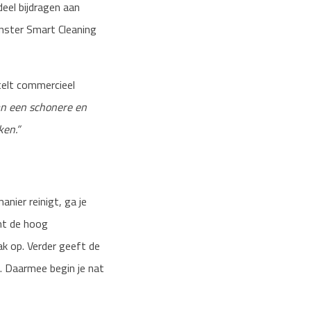
eel bijdragen aan
nster Smart Cleaning
telt commercieel
van een schonere en
ken.”
anier reinigt, ga je
mt de hoog
 op. Verder geeft de
. Daarmee begin je nat