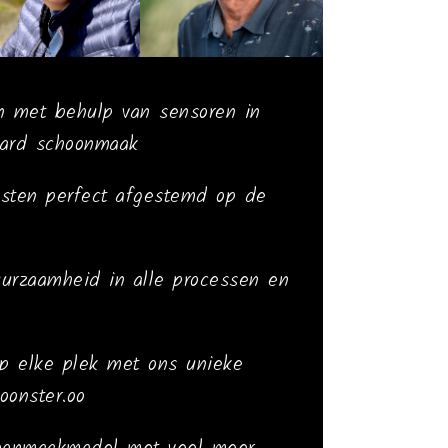
n met behulp van sensoren in
aard schoonmaak
nsten perfect afgestemd op de
uurzaamheid in alle processen en
op elke plek met ons unieke
oonster.oo