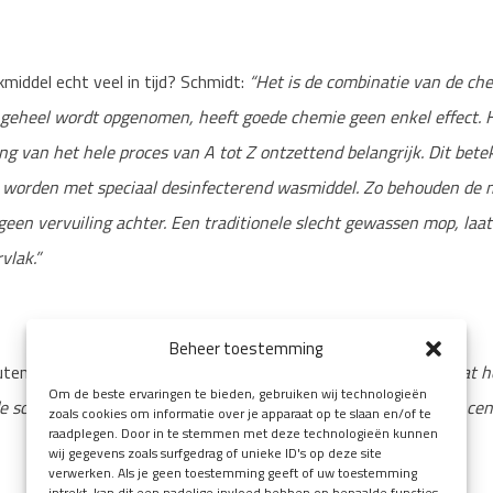
iddel echt veel in tijd? Schmidt:
“Het is de combinatie van de ch
t geheel wordt opgenomen, heeft goede chemie geen enkel effect. 
ng van het hele proces van A tot Z ontzettend belangrijk. Dit bete
worden met speciaal desinfecterend wasmiddel. Zo behouden de
 geen vervuiling achter. Een traditionele slecht gewassen mop, laat
vlak.”
Beheer toestemming
en niet meer voor? Schmidt:
“Smart Cleaning betekent ook dat he
Om de beste ervaringen te bieden, gebruiken wij technologieën
de schoonmaak plaatsvindt, is afgestemd. Doelgerichte hoogconcen
zoals cookies om informatie over je apparaat op te slaan en/of te
raadplegen. Door in te stemmen met deze technologieën kunnen
wij gegevens zoals surfgedrag of unieke ID's op deze site
verwerken. Als je geen toestemming geeft of uw toestemming
intrekt, kan dit een nadelige invloed hebben op bepaalde functies