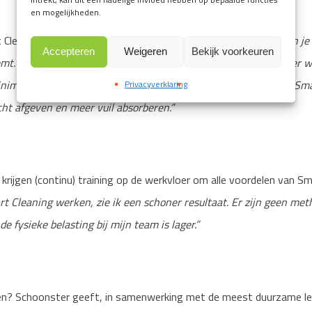
en mogelijkheden.
 Cleaning materialen mee? Schmidt:
“De moppen en doeken kun je
Accepteren
Weigeren
Bekijk voorkeuren
emt. Alternatieve concurrerende materialen kun je zo’n 150 keer 
nimaal 50 procent minder pads, moppen en doeken, omdat de Sma
Privacyverklaring
cht afgeven en meer vuil absorberen.”
rijgen (continu) training op de werkvloer om alle voordelen van Sm
t Cleaning werken, zie ik een schoner resultaat. Er zijn geen me
de fysieke belasting bij mijn team is lager.”
oven? Schoonster geeft, in samenwerking met de meest duurzame le