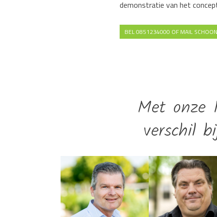
demonstratie van het concept b
BEL 0851234000 OF MAIL SCHOO
Met onze 1
verschil b