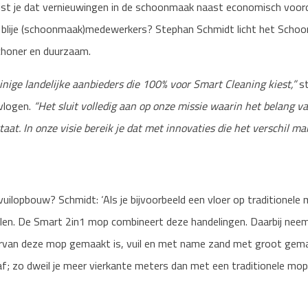
Wist je dat vernieuwingen in de schoonmaak naast economisch voord
blije (schoonmaak)medewerkers? Stephan Schmidt licht het Schoo
 schoner en duurzaam.
nige landelijke aanbieders die 100% voor Smart Cleaning kiest,”
s
vlogen.
“Het sluit volledig aan op onze missie waarin het belang 
aat. In onze visie bereik je dat met innovaties die het verschil ma
vuilopbouw? Schmidt: ‘Als je bijvoorbeeld een vloer op traditionele m
len. De Smart 2in1 mop combineert deze handelingen. Daarbij nee
rvan deze mop gemaakt is, vuil en met name zand met groot gemak
af; zo dweil je meer vierkante meters dan met een traditionele mop