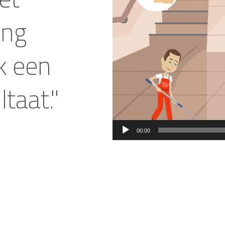
ing
ik een
taat."
00:00