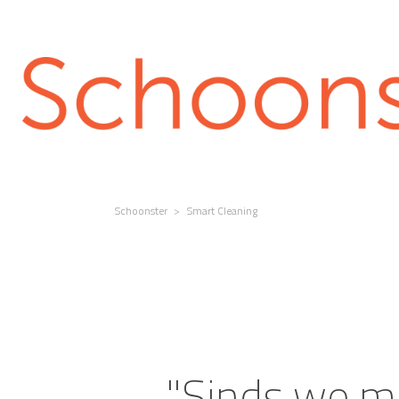
Schoonster
>
Smart Cleaning
"Sinds we m