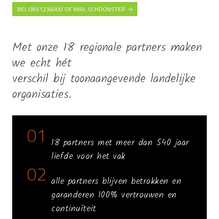
BEL 0851234000 OF MAIL SCHOONSTER
Met onze 18 regionale partners maken
we echt hét
verschil bij toonaangevende landelijke
organisaties.
01
18 partners met meer dan 540 jaar
liefde voor het vak
02
alle partners blijven betrokken en
garanderen 100% vertrouwen en
continuïteit