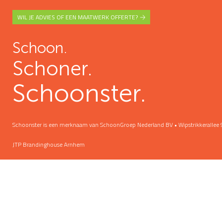
WIL JE ADVIES OF EEN MAATWERK OFFERTE?
Schoon.
Schoner.
Schoonster.
Schoonster is een merknaam van SchoonGroep Nederland BV • Wipstrikkeralle
JTP Brandinghouse Arnhem