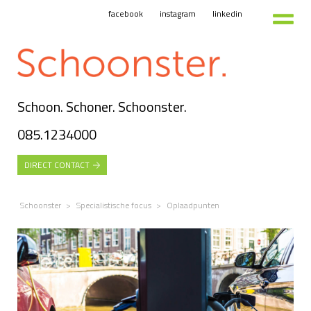
facebook
instagram
linkedin
Schoon. Schoner. Schoonster.
085.1234000
DIRECT CONTACT
Schoonster
>
Specialistische focus
>
Oplaadpunten