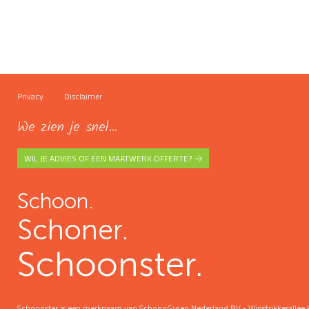
Privacy
Disclaimer
We zien je snel...
WIL JE ADVIES OF EEN MAATWERK OFFERTE?
Schoon.
Schoner.
Schoonster.
Schoonster is een merknaam van SchoonGroep Nederland BV • Wipstrikkeralle