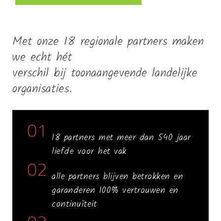
Met onze 18 regionale partners maken
we echt hét
verschil bij toonaangevende landelijke
organisaties.
01
18 partners met meer dan 540 jaar
liefde voor het vak
02
alle partners blijven betrokken en
garanderen 100% vertrouwen en
continuïteit